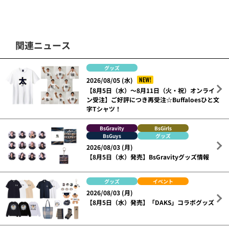
関連ニュース
グッズ
NEW!
2026/08/05 (水)
【8月5日（水）～8月11日（火・祝）オンライ
ン受注】ご好評につき再受注☆Buffaloesひと文
字Tシャツ！
BsGravity
BsGirls
BsGuys
グッズ
2026/08/03 (月)
【8月5日（水）発売】BsGravityグッズ情報
グッズ
イベント
2026/08/03 (月)
【8月5日（水）発売】「DAKS」コラボグッズ