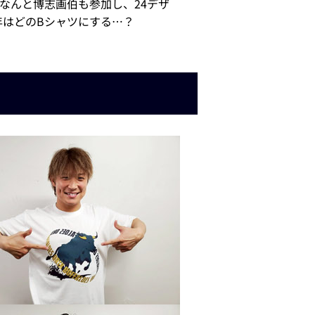
なんと博志画伯も参加し、24デザ
年はどのBシャツにする…？