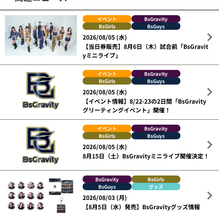
イベント
BsGravity
BsGirls
BsGuys
2026/08/05 (水)
【当日券販売】8月6日（木）試合前「BsGravit
yミニライブ」
イベント
BsGravity
BsGirls
BsGuys
2026/08/05 (水)
【イベント情報】8/22-23の2日間「BsGravity
グリーティングイベント」開催！
イベント
BsGravity
BsGirls
BsGuys
2026/08/05 (水)
8月15日（土）BsGravityミニライブ開催決定！
BsGravity
BsGirls
BsGuys
グッズ
2026/08/03 (月)
【8月5日（水）発売】BsGravityグッズ情報