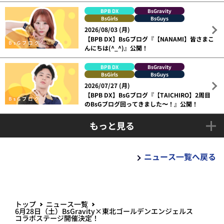
BPB DX
BsGravity
BsGirls
BsGuys
2026/08/03 (月)
【BPB DX】BsGブログ『【NANAMI】皆さまこ
んにちは(^_^)』公開！
BPB DX
BsGravity
BsGirls
BsGuys
2026/07/27 (月)
【BPB DX】BsGブログ『【TAICHIRO】2周目
のBsGブログ回ってきました〜！』公開！
もっと見る
ニュース一覧へ戻る
トップ
ニュース一覧
6月28日（土）BsGravity×東北ゴールデンエンジェルス
コラボステージ開催決定！