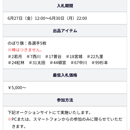
入札期間
6月27日（金）12:00〜6月30日（月）22:00
出品アイテム
のぼり旗：各選手5枚
※棒はつきません。
＃2若月 ＃7西川 ＃17曽谷 ＃18宮城 ＃22九里
＃24紅林 ＃31太田 ＃44頓宮 ＃67中川 ＃99杉本
最低入札価格
￥5,000～
参加方法
下記オークションサイトにて実施いたします。
※
PCまたは、スマートフォンからの参加のみに限らせていただ
きます。