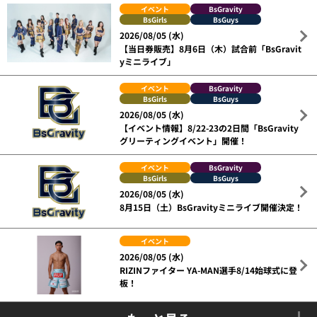
イベント
BsGravity
BsGirls
BsGuys
2026/08/05 (水)
【当日券販売】8月6日（木）試合前「BsGravit
yミニライブ」
イベント
BsGravity
BsGirls
BsGuys
2026/08/05 (水)
【イベント情報】8/22-23の2日間「BsGravity
グリーティングイベント」開催！
イベント
BsGravity
BsGirls
BsGuys
2026/08/05 (水)
8月15日（土）BsGravityミニライブ開催決定！
イベント
2026/08/05 (水)
RIZINファイター YA-MAN選手8/14始球式に登
板！