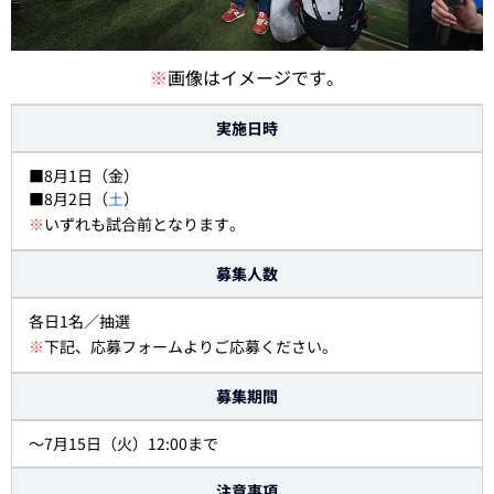
※
画像はイメージです。
実施日時
■8月1日（金）
■8月2日（
土
）
※
いずれも試合前となります。
募集人数
各日1名／抽選
※
下記、応募フォームよりご応募ください。
募集期間
～7月15日（火）12:00まで
注意事項