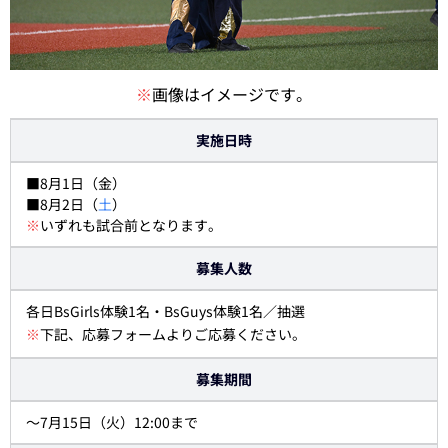
※
画像はイメージです。
実施日時
■8月1日（金）
■8月2日（
土
）
※
いずれも試合前となります。
募集人数
各日BsGirls体験1名・BsGuys体験1名／抽選
※
下記、応募フォームよりご応募ください。
募集期間
～7月15日（火）12:00まで