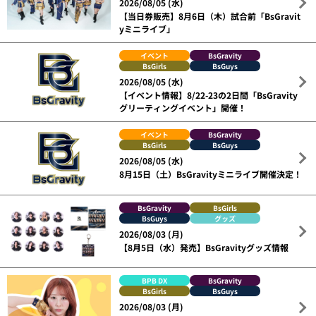
2026/08/05 (水)
【当日券販売】8月6日（木）試合前「BsGravit
yミニライブ」
イベント
BsGravity
BsGirls
BsGuys
2026/08/05 (水)
【イベント情報】8/22-23の2日間「BsGravity
グリーティングイベント」開催！
イベント
BsGravity
BsGirls
BsGuys
2026/08/05 (水)
8月15日（土）BsGravityミニライブ開催決定！
BsGravity
BsGirls
BsGuys
グッズ
2026/08/03 (月)
【8月5日（水）発売】BsGravityグッズ情報
BPB DX
BsGravity
BsGirls
BsGuys
2026/08/03 (月)