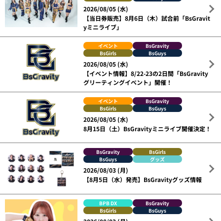
2026/08/05 (水)
【当日券販売】8月6日（木）試合前「BsGravit
yミニライブ」
イベント
BsGravity
BsGirls
BsGuys
2026/08/05 (水)
【イベント情報】8/22-23の2日間「BsGravity
グリーティングイベント」開催！
イベント
BsGravity
BsGirls
BsGuys
2026/08/05 (水)
8月15日（土）BsGravityミニライブ開催決定！
BsGravity
BsGirls
BsGuys
グッズ
2026/08/03 (月)
【8月5日（水）発売】BsGravityグッズ情報
BPB DX
BsGravity
BsGirls
BsGuys