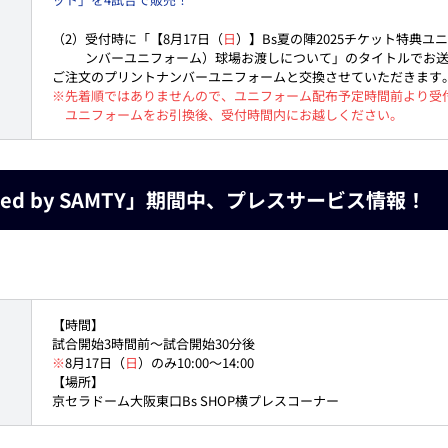
（2）受付時に「【8月17日（
日
）】Bs夏の陣2025チケット特典
ンバーユニフォーム）球場お渡しについて」のタイトルでお
ご注文のプリントナンバーユニフォームと交換させていただきます
※先着順ではありませんので、ユニフォーム配布予定時間前より受
ユニフォームをお引換後、受付時間内にお越しください。
orted by SAMTY」期間中、プレスサービス情報！
【時間】
試合開始3時間前～試合開始30分後
※
8月17日（
日
）のみ10:00～14:00
【場所】
京セラドーム大阪東口Bs SHOP横プレスコーナー