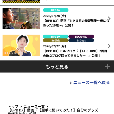
BPB DX
2026/07/28 (火)
【BPB DX】動画『とある日の練習風景～僕にも
あった19歳～』公開！
BPB DX
BsGravity
BsGirls
BsGuys
2026/07/27 (月)
【BPB DX】BsGブログ『【TAICHIRO】2周目
のBsGブログ回ってきました〜！』公開！
もっと見る
ニュース一覧へ戻る
トップ
ニュース一覧
【BPB DX】動画『【選手に聞いてみた！】自分のグッズ
を作るなら』公開！