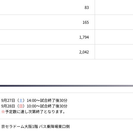
83
165
1,794
2,042
9月27日（
土
）14:00〜試合終了後30分
9月28日（
日
）10:00〜試合終了後30分
※
予定数に達し次第終了となります。
京セラドーム大阪1階 バス乗降場東口側