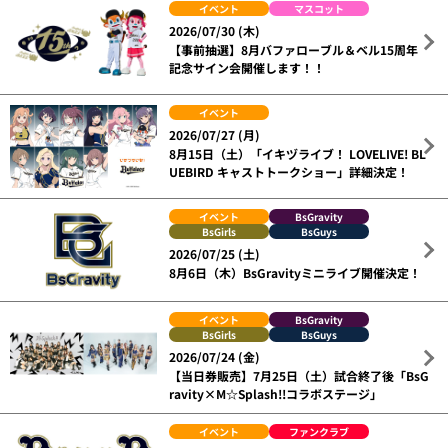
イベント
マスコット
2026/07/30 (木)
【事前抽選】8月バファローブル＆ベル15周年
記念サイン会開催します！！
イベント
2026/07/27 (月)
8月15日（土）「イキヅライブ！ LOVELIVE! BL
UEBIRD キャストトークショー」詳細決定！
イベント
BsGravity
BsGirls
BsGuys
2026/07/25 (土)
8月6日（木）BsGravityミニライブ開催決定！
イベント
BsGravity
BsGirls
BsGuys
2026/07/24 (金)
【当日券販売】7月25日（土）試合終了後「BsG
ravity×M☆Splash!!コラボステージ」
イベント
ファンクラブ