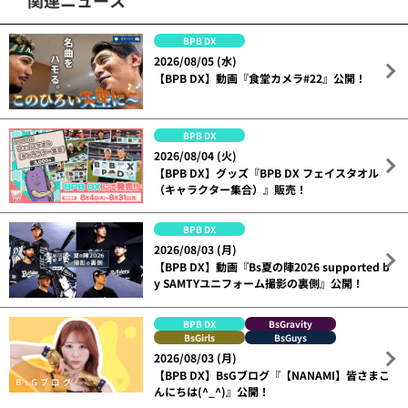
BPB DX
2026/08/05 (水)
【BPB DX】動画『食堂カメラ#22』公開！
BPB DX
2026/08/04 (火)
【BPB DX】グッズ『BPB DX フェイスタオル
（キャラクター集合）』販売！
BPB DX
2026/08/03 (月)
【BPB DX】動画『Bs夏の陣2026 supported b
y SAMTYユニフォーム撮影の裏側』公開！
BPB DX
BsGravity
BsGirls
BsGuys
2026/08/03 (月)
【BPB DX】BsGブログ『【NANAMI】皆さまこ
んにちは(^_^)』公開！