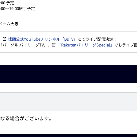
:00 予定
:00～19:00終了予定
ドーム大阪
、
球団公式YouTubeチャンネル「BsTV」
にてライブ配信決定！
「パーソル パ・リーグTV」、
「Rakutenパ・リーグSpecial」
でもライブ
となる場合がございます。