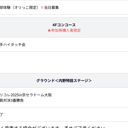
球体験（オリっこ限定）
※
当日募集
4Fコンコース
★参加券購入者限定
手ハイタッチ会
グラウンド＜内野特設ステージ＞
リコレ2025in京セラドーム大阪
員対決3番勝負
了