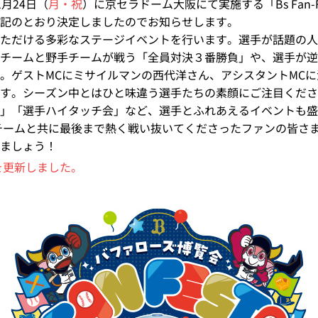
月24日（
月・祝
）に京セラドーム大阪にて実施する「Bs Fan-Festa20
記のとおり決定しましたのでお知らせします。
ただける多彩なステージイベントを行います。選手が話題の人物に
チームと野手チームが戦う「全員対決３番勝負」や、選手が逆
。ゲストMCにミサイルマンの西代洋さん、アシスタントMC
す。シーズン中とはひと味違う選手たちの素顔にご注目くださ
」「選手ハイタッチ会」など、選手とふれあえるイベントも盛
もチームと共に最後まで熱く戦い抜いてくださったファンの皆さ
ましょう！
を更新しました。