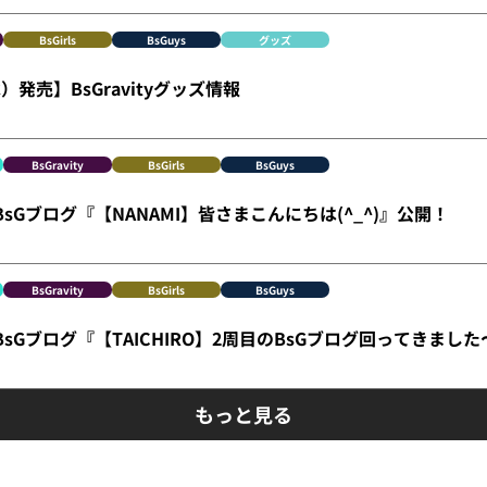
BsGirls
BsGuys
グッズ
）発売】BsGravityグッズ情報
BsGravity
BsGirls
BsGuys
】BsGブログ『【NANAMI】皆さまこんにちは(^_^)』公開！
BsGravity
BsGirls
BsGuys
】BsGブログ『【TAICHIRO】2周目のBsGブログ回ってきまし
もっと見る