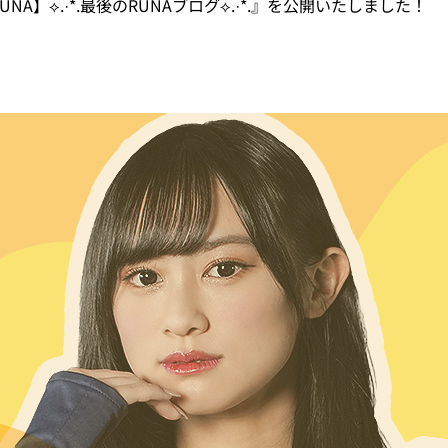
UNA】⟡.·*.最後のRUNAブログ⟡.·*.』を公開いたしました！