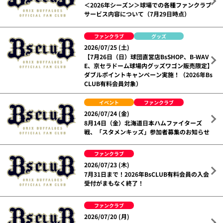
＜2026年シーズン＞球場での各種ファンクラブ
サービス内容について（7月29日時点）
ファンクラブ
グッズ
2026/07/25 (土)
【7月26日（日）球団直営店BsSHOP、B-WAV
E、京セラドーム球場内グッズワゴン販売限定】
ダブルポイントキャンペーン実施！（2026年Bs
CLUB有料会員対象）
イベント
ファンクラブ
2026/07/24 (金)
8月14日（金）北海道日本ハムファイターズ
戦、「スタメンキッズ」参加者募集のお知らせ
ファンクラブ
2026/07/23 (木)
7月31日まで！2026年BsCLUB有料会員の入会
受付がまもなく終了！
ファンクラブ
2026/07/20 (月)