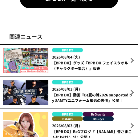
関連ニュース
BPB DX
2026/08/04 (火)
【BPB DX】グッズ『BPB DX フェイスタオル
（キャラクター集合）』販売！
BPB DX
2026/08/03 (月)
【BPB DX】動画『Bs夏の陣2026 supported b
y SAMTYユニフォーム撮影の裏側』公開！
BPB DX
BsGravity
BsGirls
BsGuys
2026/08/03 (月)
【BPB DX】BsGブログ『【NANAMI】皆さまこ
んにちは(^_^)』公開！