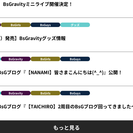
）BsGravityミニライブ開催決定！
BsGirls
BsGuys
グッズ
）発売】BsGravityグッズ情報
BsGravity
BsGirls
BsGuys
】BsGブログ『【NANAMI】皆さまこんにちは(^_^)』公開！
BsGravity
BsGirls
BsGuys
】BsGブログ『【TAICHIRO】2周目のBsGブログ回ってきまし
もっと見る