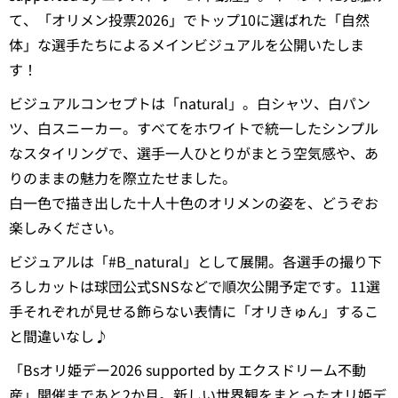
て、「オリメン投票2026」でトップ10に選ばれた「自然
体」な選手たちによるメインビジュアルを公開いたしま
す！
ビジュアルコンセプトは「natural」。白シャツ、白パン
ツ、白スニーカー。すべてをホワイトで統一したシンプル
なスタイリングで、選手一人ひとりがまとう空気感や、あ
りのままの魅力を際立たせました。
白一色で描き出した十人十色のオリメンの姿を、どうぞお
楽しみください。
ビジュアルは「#B_natural」として展開。各選手の撮り下
ろしカットは球団公式SNSなどで順次公開予定です。11選
手それぞれが見せる飾らない表情に「オリきゅん」するこ
と間違いなし♪
「Bsオリ姫デー2026 supported by エクスドリーム不動
産」開催まであと2か月。新しい世界観をまとったオリ姫デ