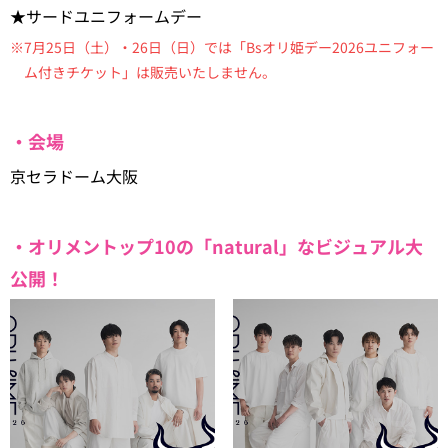
★サードユニフォームデー
※7月25日（土）・26日（日）では「Bsオリ姫デー2026ユニフォー
ム付きチケット」は販売いたしません。
・会場
京セラドーム大阪
・オリメントップ10の「natural」なビジュアル大
公開！