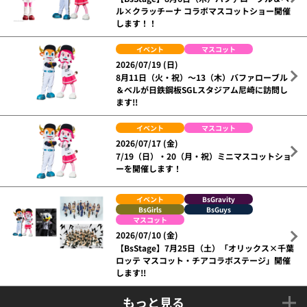
ル×クラッチーナ コラボマスコットショー開催
します！！
イベント
マスコット
2026/07/19 (日)
8月11日（火・祝）～13（木）バファローブル
＆ベルが日鉄鋼板SGLスタジアム尼崎に訪問し
ます!!
イベント
マスコット
2026/07/17 (金)
7/19（日）・20（月・祝）ミニマスコットショ
ーを開催します！
イベント
BsGravity
BsGirls
BsGuys
マスコット
2026/07/10 (金)
【BsStage】7月25日（土）「オリックス×千葉
ロッテ マスコット・チアコラボステージ」開催
します!!
もっと見る