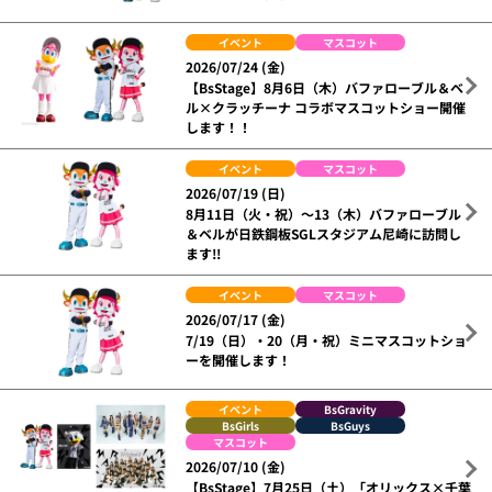
イベント
マスコット
2026/07/24 (金)
【BsStage】8月6日（木）バファローブル＆ベ
ル×クラッチーナ コラボマスコットショー開催
します！！
イベント
マスコット
2026/07/19 (日)
8月11日（火・祝）～13（木）バファローブル
＆ベルが日鉄鋼板SGLスタジアム尼崎に訪問し
ます!!
イベント
マスコット
2026/07/17 (金)
7/19（日）・20（月・祝）ミニマスコットショ
ーを開催します！
イベント
BsGravity
BsGirls
BsGuys
マスコット
2026/07/10 (金)
【BsStage】7月25日（土）「オリックス×千葉