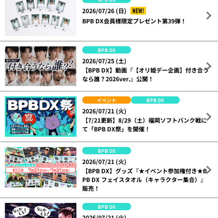
NEW!
2026/07/26 (日)
BPB DX会員様限定プレゼント第39弾！
BPB DX
2026/07/25 (土)
【BPB DX】動画『【オリ姫デー企画】付き合う
なら誰？2026ver.』公開！
イベント
BPB DX
2026/07/21 (火)
【7/21更新】8/29（土）福岡ソフトバンク戦に
て「BPB DX祭」を開催！
BPB DX
2026/07/21 (火)
【BPB DX】グッズ『★イベント参加権付き★B
PB DX フェイスタオル（キャラクター集合）』
販売！
BPB DX
2026/07/21 (火)