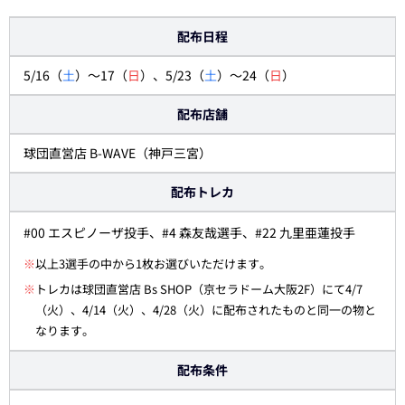
配布日程
5/16（
土
）～17（
日
）、5/23（
土
）～24（
日
）
配布店舗
球団直営店 B-WAVE（神戸三宮）
配布トレカ
#00 エスピノーザ投手、#4 森友哉選手、#22 九里亜蓮投手
※
以上3選手の中から1枚お選びいただけます。
※
トレカは球団直営店 Bs SHOP（京セラドーム大阪2F）にて4/7
（火）、4/14（火）、4/28（火）に配布されたものと同一の物と
なります。
配布条件