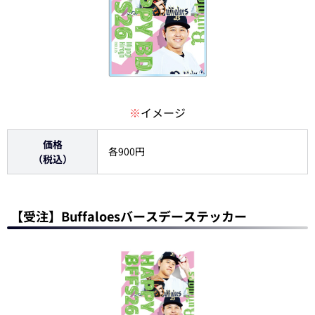
※
イメージ
価格
各900円
（税込）
【受注】Buffaloesバースデーステッカー