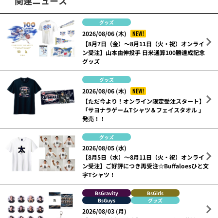
関連ニュース
グッズ
NEW!
2026/08/06 (木)
【8月7日（金）～8月11日（火・祝）オンライ
ン受注】山本由伸投手 日米通算100勝達成記念
グッズ
グッズ
NEW!
2026/08/06 (木)
【ただ今より！オンライン限定受注スタート】
「サヨナラゲームTシャツ＆フェイスタオル 」
発売！！
グッズ
2026/08/05 (水)
【8月5日（水）～8月11日（火・祝）オンライ
ン受注】ご好評につき再受注☆Buffaloesひと文
字Tシャツ！
BsGravity
BsGirls
BsGuys
グッズ
2026/08/03 (月)