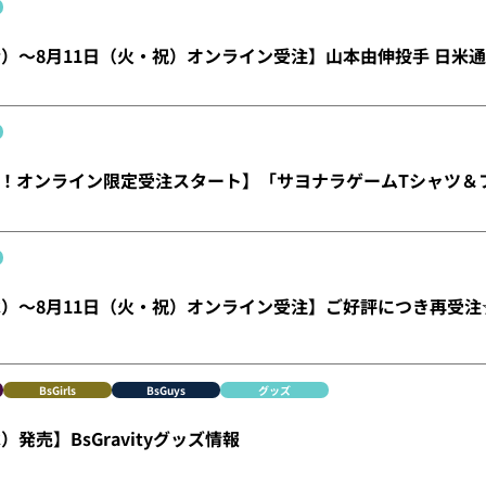
金）～8月11日（火・祝）オンライン受注】山本由伸投手 日米通
！オンライン限定受注スタート】「サヨナラゲームTシャツ＆
水）～8月11日（火・祝）オンライン受注】ご好評につき再受注☆Bu
BsGirls
BsGuys
グッズ
）発売】BsGravityグッズ情報