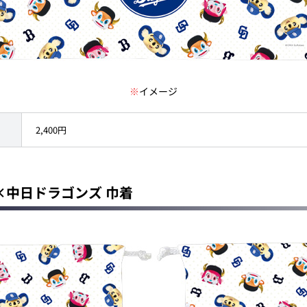
※
イメージ
2,400円
×中日ドラゴンズ 巾着