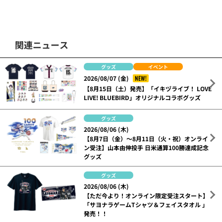
関連ニュース
グッズ
イベント
NEW!
2026/08/07 (金)
【8月15日（土）発売】「イキヅライブ！ LOVE
LIVE! BLUEBIRD」オリジナルコラボグッズ
グッズ
2026/08/06 (木)
【8月7日（金）～8月11日（火・祝）オンライ
ン受注】山本由伸投手 日米通算100勝達成記念
グッズ
グッズ
2026/08/06 (木)
【ただ今より！オンライン限定受注スタート】
「サヨナラゲームTシャツ＆フェイスタオル 」
発売！！