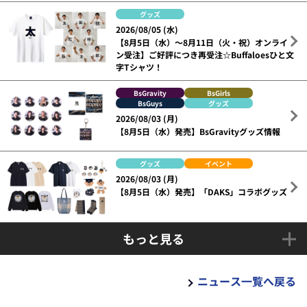
グッズ
2026/08/05 (水)
【8月5日（水）～8月11日（火・祝）オンライ
ン受注】ご好評につき再受注☆Buffaloesひと文
字Tシャツ！
BsGravity
BsGirls
BsGuys
グッズ
2026/08/03 (月)
【8月5日（水）発売】BsGravityグッズ情報
グッズ
イベント
2026/08/03 (月)
【8月5日（水）発売】「DAKS」コラボグッズ
もっと見る
ニュース一覧へ戻る