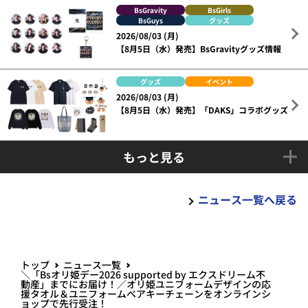
BsGravity
BsGirls
BsGuys
グッズ
2026/08/03 (月)
【8月5日（水）発売】BsGravityグッズ情報
グッズ
イベント
2026/08/03 (月)
【8月5日（水）発売】「DAKS」コラボグッズ
もっと見る
ニュース一覧へ戻る
トップ
ニュース一覧
＼「Bsオリ姫デー2026 supported by エクスドリーム不
動産」までにお届け！／オリ姫ユニフォームデザインの応
援タオル＆ユニフォームベアキーチェーンをオンラインシ
ョップで先行受注！