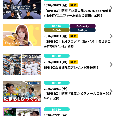
NEW!
2026/08/03 (月)
【BPB DX】動画『Bs夏の陣2026 supported b
y SAMTYユニフォーム撮影の裏側』公開！
BPB DX
BsGravity
BsGirls
BsGuys
NEW!
2026/08/03 (月)
【BPB DX】BsGブログ『【NANAMI】皆さまこ
んにちは(^_^)』公開！
BPB DX
NEW!
2026/08/03 (月)
BPB DX会員様限定プレゼント第40弾！
BPB DX
2026/08/01 (土)
【BPB DX】動画『食堂カメラ オールスター202
6 #1』公開！
BPB DX
2026/07/31 (金)