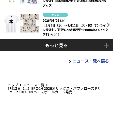
ン受注】山本由伸投手 日米通算100勝達成記念
グッズ
グッズ
2026/08/05 (水)
【8月5日（水）～8月11日（火・祝）オンライ
ン受注】ご好評につき再受注☆Buffaloesひと文
字Tシャツ！
もっと見る
ニュース一覧へ戻る
トップ
ニュース一覧
6月13日（土）EPOCH 2026オリックス・バファローズ PR
EMIER EDITION ベースボールカード発売！