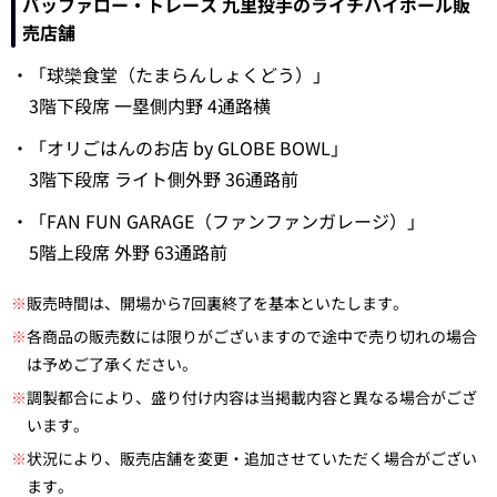
バッファロー・トレース 九里投手のライチハイボール販
売店舗
・「球欒食堂（たまらんしょくどう）」
3階下段席 一塁側内野 4通路横
・「オリごはんのお店 by GLOBE BOWL」
3階下段席 ライト側外野 36通路前
・「FAN FUN GARAGE（ファンファンガレージ）」
5階上段席 外野 63通路前
※
販売時間は、開場から7回裏終了を基本といたします。
※
各商品の販売数には限りがございますので途中で売り切れの場合
は予めご了承ください。
※
調製都合により、盛り付け内容は当掲載内容と異なる場合がござ
います。
※
状況により、販売店舗を変更・追加させていただく場合がござい
ます。