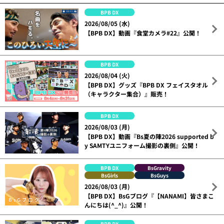
BPB DX
2026/08/05 (水)
【BPB DX】動画『食堂カメラ#22』公開！
BPB DX
2026/08/04 (火)
【BPB DX】グッズ『BPB DX フェイスタオル
（キャラクター集合）』販売！
BPB DX
2026/08/03 (月)
【BPB DX】動画『Bs夏の陣2026 supported b
y SAMTYユニフォーム撮影の裏側』公開！
BPB DX
BsGravity
BsGirls
BsGuys
2026/08/03 (月)
【BPB DX】BsGブログ『【NANAMI】皆さまこ
んにちは(^_^)』公開！
BPB DX