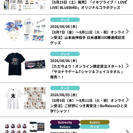
【8月15日（土）発売】「イキヅライブ！ LOVE
LIVE! BLUEBIRD」オリジナルコラボグッズ
グッズ
2026/08/06 (木)
【8月7日（金）～8月11日（火・祝）オンライ
ン受注】山本由伸投手 日米通算100勝達成記念
グッズ
グッズ
2026/08/06 (木)
【ただ今より！オンライン限定受注スタート】
「サヨナラゲームTシャツ＆フェイスタオル 」
発売！！
グッズ
2026/08/05 (水)
【8月5日（水）～8月11日（火・祝）オンライ
ン受注】ご好評につき再受注☆Buffaloesひと文
字Tシャツ！
BsGravity
BsGirls
BsGuys
グッズ