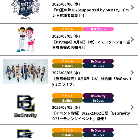
2026/08/06 (木)
「Bs夏の陣2026supported by SAMTY」イベ
ント参加者募集！！
イベント
マスコット
2026/08/05 (水)
【BsStage】8月6日（木）マスコットショー当
日券販売のお知らせ
イベント
BsGravity
BsGirls
BsGuys
2026/08/05 (水)
【当日券販売】8月6日（木）試合前「BsGravit
yミニライブ」
イベント
BsGravity
BsGirls
BsGuys
2026/08/05 (水)
【イベント情報】8/22-23の2日間「BsGravity
グリーティングイベント」開催！
イベント
BsGravity
BsGirls
BsGuys