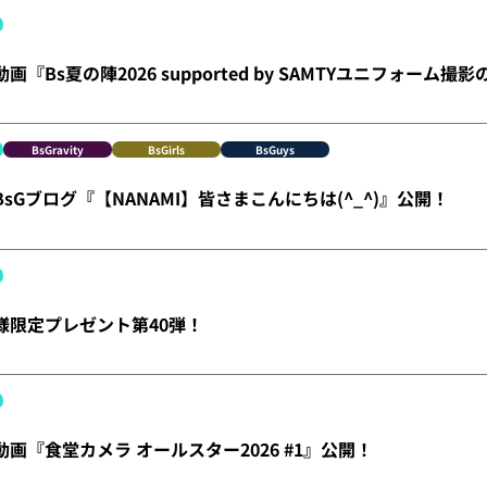
動画『Bs夏の陣2026 supported by SAMTYユニフォーム
BsGravity
BsGirls
BsGuys
】BsGブログ『【NANAMI】皆さまこんにちは(^_^)』公開！
員様限定プレゼント第40弾！
】動画『食堂カメラ オールスター2026 #1』公開！