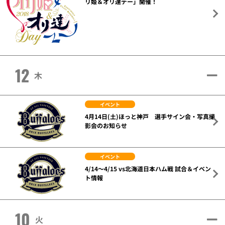
リ姫＆オリ達デー」開催！
12
木
イベント
4月14日(土)ほっと神戸 選手サイン会・写真撮
影会のお知らせ
イベント
4/14～4/15 vs北海道日本ハム戦 試合＆イベン
ト情報
10
火