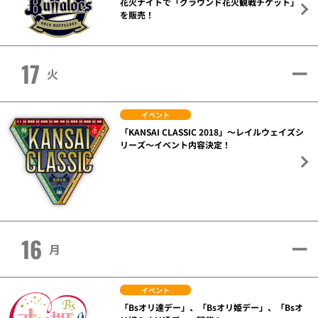
花火ナイトで「グラウンド花火観戦チケット」
を販売！
17
火
イベント
「KANSAI CLASSIC 2018」～レイルウェイズシ
リーズ～イベント内容決定！
16
月
イベント
「Bsオリ達デー」、「Bsオリ姫デー」、「Bsオ