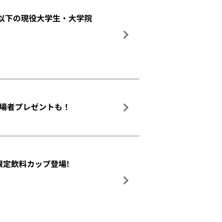
5歳以下の現役大学生・大学院
や入場者プレゼントも！
ー&限定飲料カップ登場!