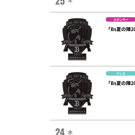
25
木
スポンサー
「Bs夏の陣2
グッズ
「Bs夏の陣
24
水