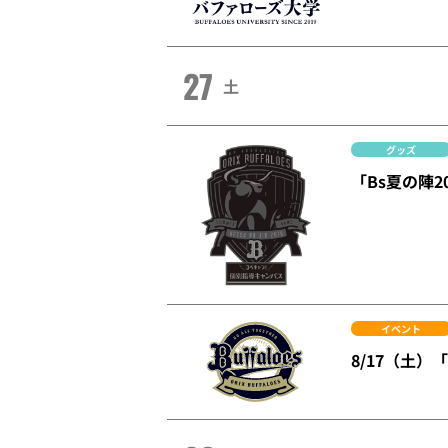
27
土
グッズ
「Bs夏の陣
イベント
8/17（土）