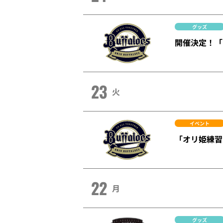
グッズ
開催決定！「B
23
火
イベント
「オリ姫練習
22
月
グッズ