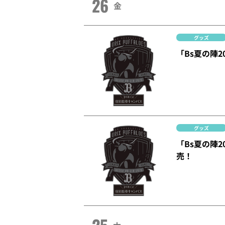
26
金
グッズ
「Bs夏の陣2
グッズ
「Bs夏の陣
売！