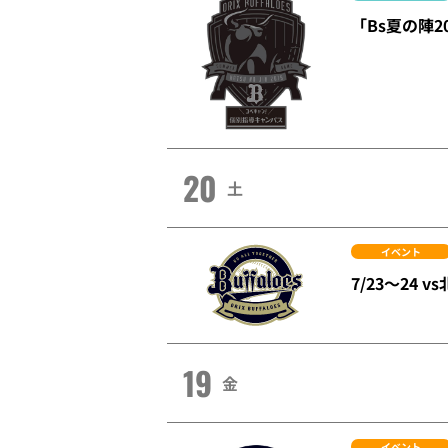
「Bs夏の陣
20
土
イベント
7/23～24
19
金
イベント