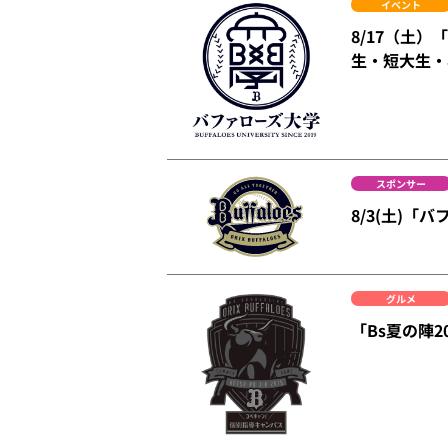
イベント
8/17（土）
生・短大生・
スポンサー
8/3(土)「
グルメ
「Bs夏の陣2