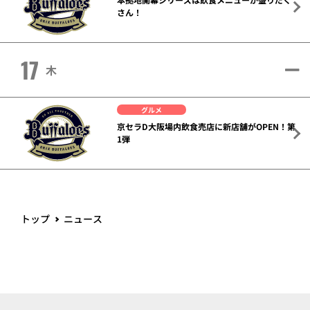
さん！
17
木
グルメ
京セラD大阪場内飲食売店に新店舗がOPEN！第
1弾
トップ
ニュース