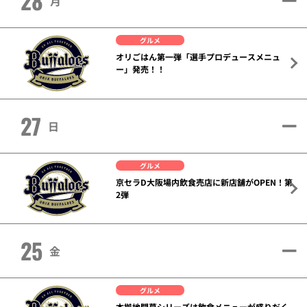
28
月
グルメ
オリごはん第一弾「選手プロデュースメニュ
ー」発売！！
27
日
グルメ
京セラD大阪場内飲食売店に新店舗がOPEN！第
2弾
25
金
グルメ
本拠地開幕シリーズは飲食メニューが盛りだく