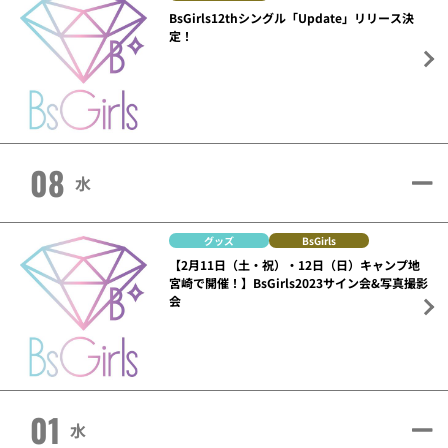
BsGirls12thシングル「Update」リリース決
定！
08
水
グッズ
BsGirls
【2月11日（土・祝）・12日（日）キャンプ地
宮崎で開催！】BsGirls2023サイン会&写真撮影
会
01
水