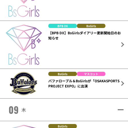
BPB DX
BsGirls
【BPB DX】BsGirlsダイアリー更新開始日のお
知らせ
BsGirls
マスコット
バファローブル＆BsGirlsが「OSAKASPORTS
PROJECT EXPO」に出演
09
木
BsGirls