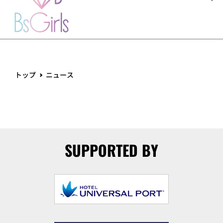
トップ
ニュース
SUPPORTED BY