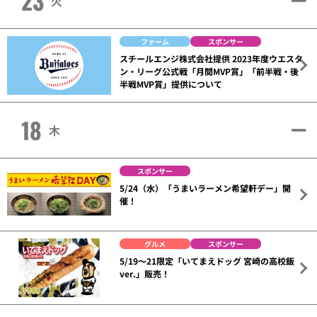
23
火
ファーム
スポンサー
スチールエンジ株式会社提供 2023年度ウエスタ
ン・リーグ公式戦「月間MVP賞」「前半戦・後
半戦MVP賞」提供について
18
木
スポンサー
5/24（水）「うまいラーメン希望軒デー」開
催！
グルメ
スポンサー
5/19～21限定「いてまえドッグ 宮崎の高校飯
ver.」販売！