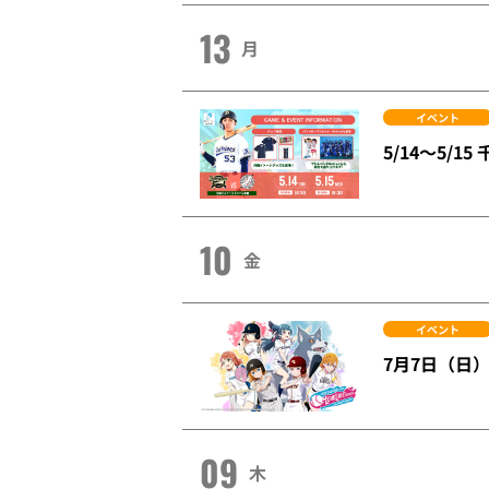
13
月
イベント
5/14～5/
10
金
イベント
7月7日（日
09
木