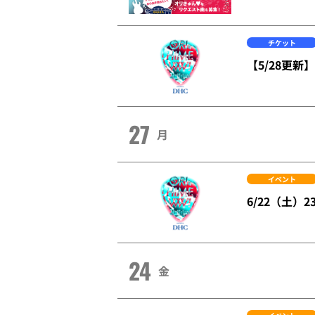
チケット
【5/28更新
27
月
イベント
6/22（土
24
金