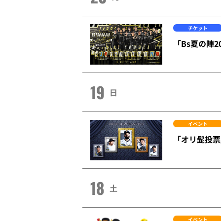
チケット
「Bs夏の陣20
19
日
イベント
「オリ髭投票
18
土
イベント