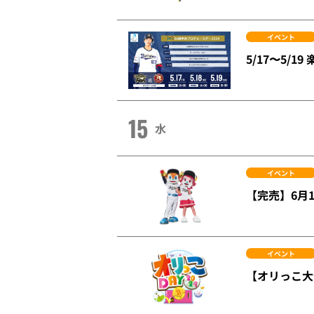
イベント
5/17〜5/
15
水
イベント
【完売】6月
イベント
【オリっこ大