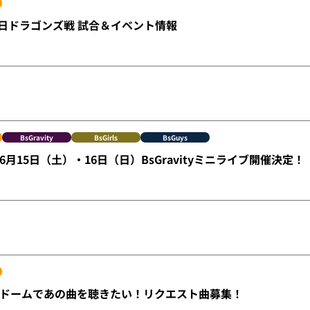
2 中日ドラゴンズ戦 試合＆イベント情報
BsGravity
BsGirls
BsGuys
e】6月15日（土）・16日（日）BsGravityミニライブ開催決定！
ドームであの曲を聴きたい！リクエスト曲募集！