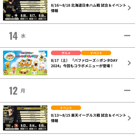
8/16～8/18 北海道日本ハム戦 試合＆イベント
情報
14
水
グルメ
イベント
8/17（土） 「バファローズ☆ポンタDAY
2024」今回もコラボメニューが登場！
12
月
イベント
8/13～8/15 楽天イーグルス戦 試合＆イベント
情報