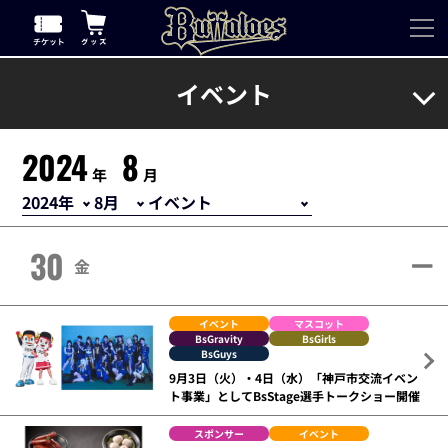
イベント
2024
8
年
月
30
金
イベント
マスコット
BsGravity
BsGirls
BsGuys
9月3日（火）・4日（水）「神戸市交流イベン
ト事業」としてBsStage選手トークショー開催
スポンサー
イベント