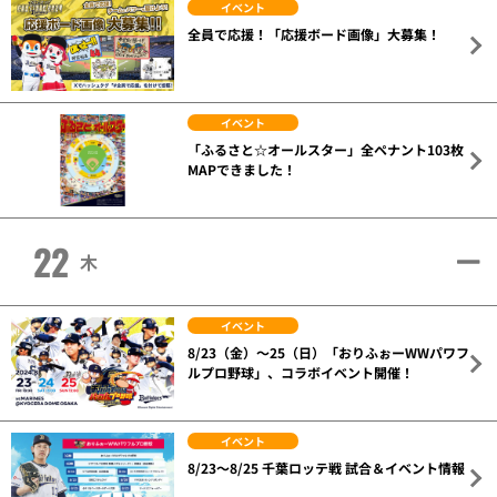
イベント
全員で応援！「応援ボード画像」大募集！
イベント
「ふるさと☆オールスター」全ペナント103枚
MAPできました！
22
木
イベント
8/23（金）～25（日）「おりふぉーWWパワフ
ルプロ野球」、コラボイベント開催！
イベント
8/23～8/25 千葉ロッテ戦 試合＆イベント情報