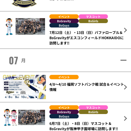
イベント
マスコット
BsGravity
BsGirls
BsGuys
7月12日（土）・13日（日）バファローブル＆
BsGravityがエスコンフィールドHOKKAIDOに
訪問します!!
07
月
イベント
4/8～4/10 福岡ソフトバンク戦 試合＆イベント
情報
イベント
マスコット
BsGravity
BsGirls
BsGuys
6月7日（土）・8日（日）マスコット＆
BsGravityが阪神甲子園球場に訪問します!!