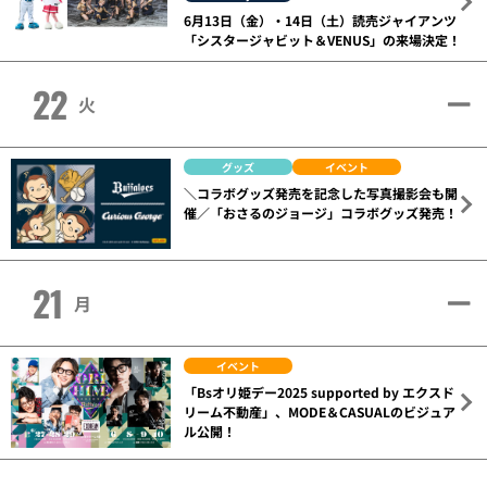
6月13日（金）・14日（土）読売ジャイアンツ
「シスタージャビット＆VENUS」の来場決定！
22
火
グッズ
イベント
＼コラボグッズ発売を記念した写真撮影会も開
催／「おさるのジョージ」コラボグッズ発売！
21
月
イベント
「Bsオリ姫デー2025 supported by エクスド
リーム不動産」、MODE＆CASUALのビジュア
ル公開！