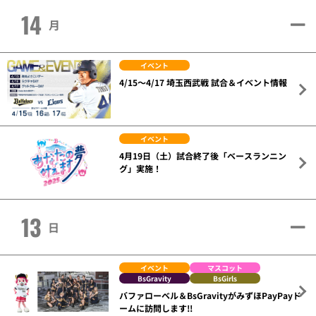
14
月
イベント
4/15～4/17 埼玉西武戦 試合＆イベント情報
イベント
4月19日（土）試合終了後「ベースランニン
グ」実施！
13
日
イベント
マスコット
BsGravity
BsGirls
バファローベル＆BsGravityがみずほPayPayド
ームに訪問します!!