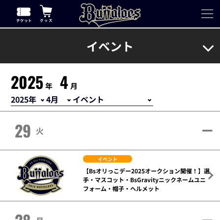
イベント
2025
4
年
月
29
火
イベント
【Bsオリっこデー2025オークション開催！】選
手・マスコット・BsGravityニックネームユニ
フォーム・帽子・ヘルメット