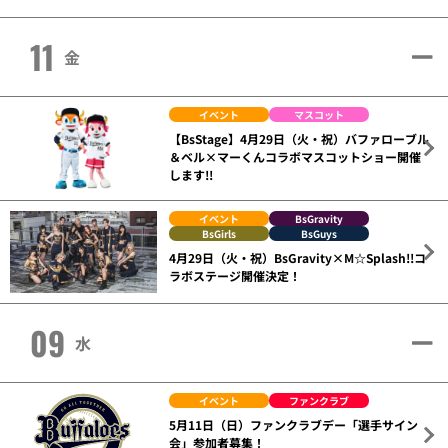
11
金
イベント
マスコット
【BsStage】4月29日（火・祝）バファローブル
＆ベル×マーくんコラボマスコットショー開催
します!!
イベント
BsGravity
BsGirls
BsGuys
4月29日（火・祝）BsGravity×M☆Splash!!コ
ラボステージ開催決定！
09
水
イベント
ファンクラブ
5月11日（日）ファンクラブデー「選手サイン
会」参加者募集！