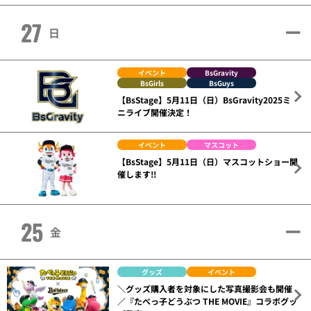
27
日
イベント
BsGravity
BsGirls
BsGuys
【BsStage】5月11日（日）BsGravity2025ミ
ニライブ開催決定！
イベント
マスコット
【BsStage】5月11日（日）マスコットショー開
催します!!
25
金
グッズ
イベント
＼グッズ購入者を対象にした写真撮影会も開催
／『たべっ子どうぶつ THE MOVIE』コラボグッ