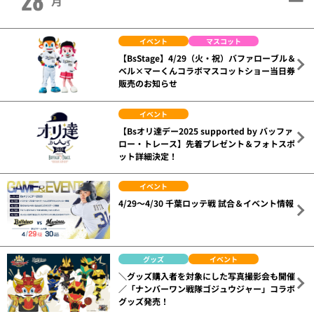
28
月
イベント
マスコット
【BsStage】4/29（火・祝）バファローブル＆
ベル×マーくんコラボマスコットショー当日券
販売のお知らせ
イベント
【Bsオリ達デー2025 supported by バッファ
ロー・トレース】先着プレゼント＆フォトスポ
ット詳細決定！
イベント
4/29～4/30 千葉ロッテ戦 試合＆イベント情報
グッズ
イベント
＼グッズ購入者を対象にした写真撮影会も開催
／「ナンバーワン戦隊ゴジュウジャー」コラボ
グッズ発売！