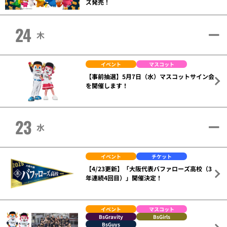
ズ発売！
24
木
イベント
マスコット
【事前抽選】5月7日（水）マスコットサイン会
を開催します！
23
水
イベント
チケット
【4/23更新】「大阪代表バファローズ高校（3
年連続4回目）」開催決定！
イベント
マスコット
BsGravity
BsGirls
BsGuys