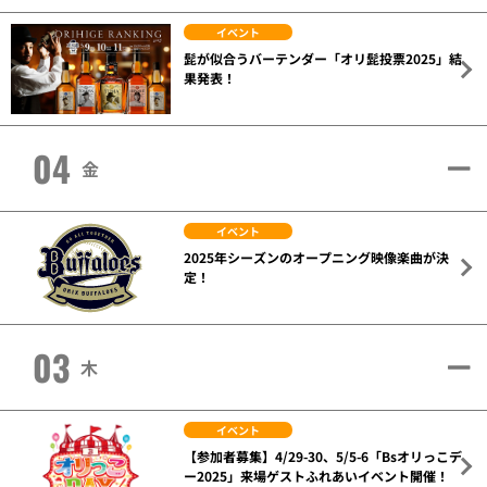
イベント
髭が似合うバーテンダー「オリ髭投票2025」結
果発表！
04
金
イベント
2025年シーズンのオープニング映像楽曲が決
定！
03
木
イベント
【参加者募集】4/29-30、5/5-6「Bsオリっこデ
ー2025」来場ゲストふれあいイベント開催！