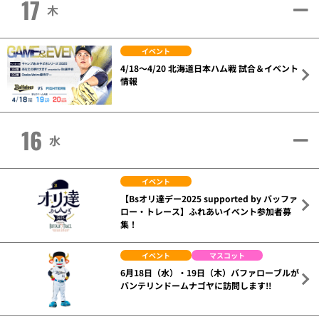
17
木
イベント
4/18～4/20 北海道日本ハム戦 試合＆イベント
情報
16
水
イベント
【Bsオリ達デー2025 supported by バッファ
ロー・トレース】ふれあいイベント参加者募
集！
イベント
マスコット
6月18日（水）・19日（木）バファローブルが
バンテリンドームナゴヤに訪問します!!