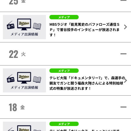
25
金
メディア
MBSラジオ「能見篤史のバファローズ通信Ｓ
Ｐ」で曽谷投手のインタビューが放送されま
す！
22
火
メディア
テレビ大阪「ドキュメンタリー7」で、森選手の
親友でガンと闘う福森大翔さんによる特別始球
式の特集が放送されます！
18
金
メディア
テレビ大阪「オリックス、ちょっといいです