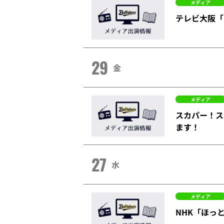
メディア
テレビ大阪「
29
金
メディア
スカパー！ス
ます！
27
水
メディア
NHK「ほっ