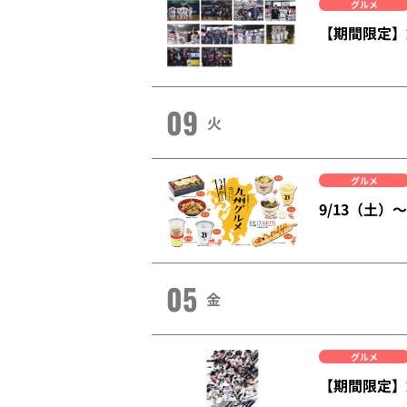
グルメ
【期間限定】
09
火
グルメ
9/13（土
05
金
グルメ
【期間限定】