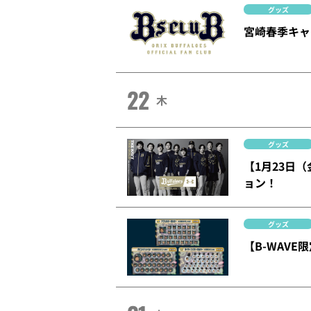
グッズ
宮崎春季キャ
22
木
グッズ
【1月23日（
ョン！
グッズ
【B-WAV