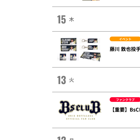
15
木
イベント
藤川 敦也投
13
火
ファンクラブ
【重要】Bs