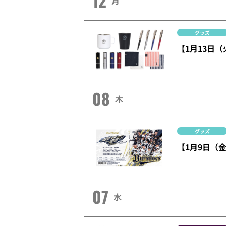
12
月
グッズ
【1月13日
08
木
グッズ
【1月9日（金
07
水