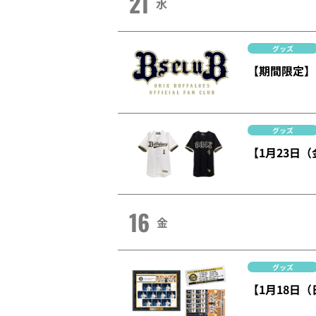
21
水
グッズ
【期間限定】
グッズ
【1月23日（
16
金
グッズ
【1月18日