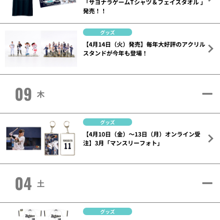
「サヨナラゲームTシャツ＆フェイスタオル 」
発売！！
グッズ
【4月14日（火）発売】毎年大好評のアクリル
スタンドが今年も登場！
09
木
グッズ
【4月10日（金）～13日（月）オンライン受
注】3月「マンスリーフォト」
04
土
グッズ