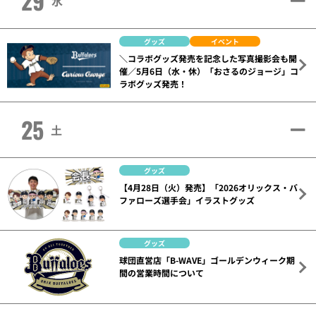
29
水
グッズ
イベント
＼コラボグッズ発売を記念した写真撮影会も開
催／5月6日（水・休）「おさるのジョージ」コ
ラボグッズ発売！
25
土
グッズ
【4月28日（火）発売】「2026オリックス・バ
ファローズ選手会」イラストグッズ
グッズ
球団直営店「B-WAVE」ゴールデンウィーク期
間の営業時間について