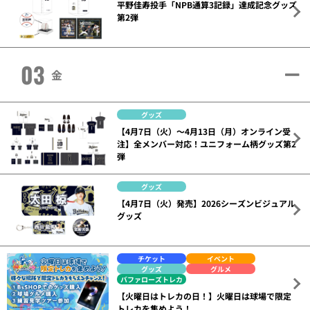
平野佳寿投手「NPB通算3記録」達成記念グッズ
第2弾
03
金
グッズ
【4月7日（火）～4月13日（月）オンライン受
注】全メンバー対応！ユニフォーム柄グッズ第2
弾
グッズ
【4月7日（火）発売】2026シーズンビジュアル
グッズ
チケット
イベント
グッズ
グルメ
バファローズトレカ
【火曜日はトレカの日！】火曜日は球場で限定
トレカを集めよう！