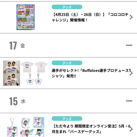
グッズ
【4月25日（土）・26日（日）】「コロコロチ
ャレンジ」開催情報！
17
金
グッズ
選手がセレクト!「Buffaloes選手プロデュースT
シャツ」発売!!
15
水
グッズ
【ただ今より 期間限定オンライン受注】5月・6
月生まれ「バースデーグッズ」