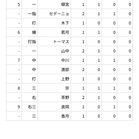
5
一
頓宮
1
1
0
0
-
一指
セデーニョ
2
1
1
0
-
打
木下
1
0
0
0
6
捕
若月
1
1
0
0
-
打指
トーマス
1
0
0
0
-
一
山中
2
1
0
0
7
中
中川
1
1
1
0
-
中
渡部
2
0
0
0
-
打
上野
1
0
0
0
8
三
宗
1
1
1
0
-
右
茶野
2
1
0
0
9
右三
廣岡
1
0
1
0
-
三
香月
1
0
0
0