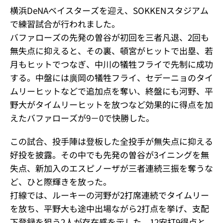
横浜DeNAベイスターズを迎え、SOKKENスタジアム
で練習試合が行われました。
バファローズの先発の曽谷が初回を三者凡退、2回も
無失点に抑えると、その裏、頓宮がヒットで出塁、若
月もヒットでつなぎ、中川の犠牲フライで先制に成功
する。中盤には廣岡の犠牲フライ、セデーニョのタイ
ムリーヒットなどで追加点を奪い、終盤にも河野、平
野大がタイムリーヒットを放つなど効果的に得点を加
えたバファローズが9－0で快勝した。
この試合、投手陣は登板した全投手が無失点に抑える
好投を披露。その中でも先発の曽谷が3イニングを無
失点、新加入のエスピノーザが三者連続三振を奪うな
ど、ひと際輝きを放った。
打線では、ルーキーの河野が2打席連続でタイムリー
を放ち、平野大も途中出場ながら2打点を挙げ、支配
下登録を狙う2人が存在感を示した。12安打9得点と