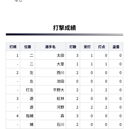
打撃成績
打順
位置
選手名
打数
安打
打点
盗塁
1
二
太田
3
1
0
0
-
二
大里
1
1
1
0
2
左
西川
2
0
0
0
-
左
池田
0
0
0
0
-
打左
平野大
2
1
2
0
3
遊
紅林
2
0
0
0
-
遊
河野
2
2
2
0
4
指捕
森
3
0
0
0
-
捕
石川
2
0
0
0