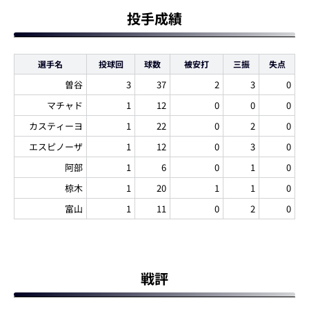
投手成績
選手名
投球回
球数
被安打
三振
失点
曽谷
3
37
2
3
0
マチャド
1
12
0
0
0
カスティーヨ
1
22
0
2
0
エスピノーザ
1
12
0
3
0
阿部
1
6
0
1
0
椋木
1
20
1
1
0
富山
1
11
0
2
0
戦評