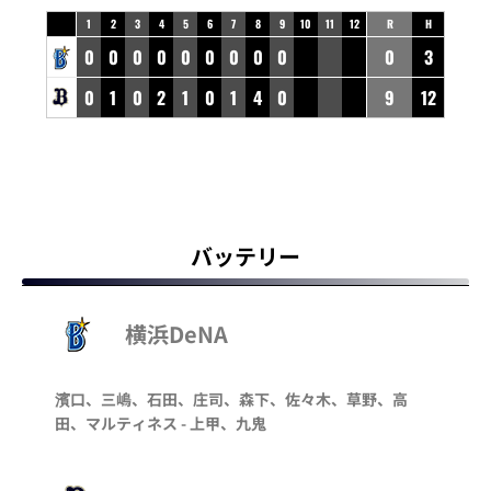
1
2
3
4
5
6
7
8
9
10
11
12
R
H
0
0
0
0
0
0
0
0
0
0
3
0
1
0
2
1
0
1
4
0
9
12
バッテリー
横浜DeNA
濱口、三嶋、石田、庄司、森下、佐々木、草野、高
田、マルティネス - 上甲、九鬼