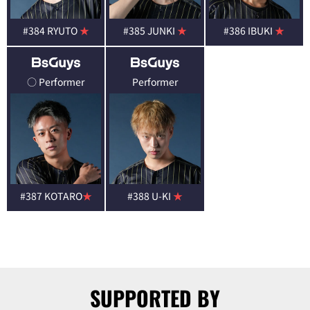
#384 RYUTO
★
#385 JUNKI
★
#386 IBUKI
★
○ Performer
Performer
#387 KOTARO
★
#388 U-KI
★
SUPPORTED BY