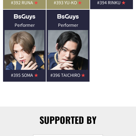
#392 RUNA
★
#393 YU-KO
★
#394 RINKU
★
Performer
Performer
#395 SOMA
★
#396 TAICHIRO
★
SUPPORTED BY