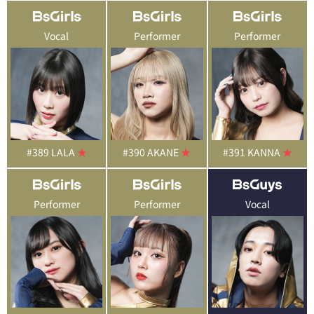
Vocal
Performer
Performer
#389 LALA
★
#390 AKANE
★
#391 KANNA
★
Performer
Performer
Vocal